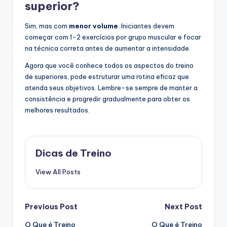
superior?
Sim, mas com
menor volume
. Iniciantes devem
começar com 1-2 exercícios por grupo muscular e focar
na técnica correta antes de aumentar a intensidade.
Agora que você conhece todos os aspectos do treino
de superiores, pode estruturar uma rotina eficaz que
atenda seus objetivos. Lembre-se sempre de manter a
consistência e progredir gradualmente para obter os
melhores resultados.
Dicas de Treino
View All Posts
Post
Previous Post
Next Post
O Que é Treino
O Que é Treino