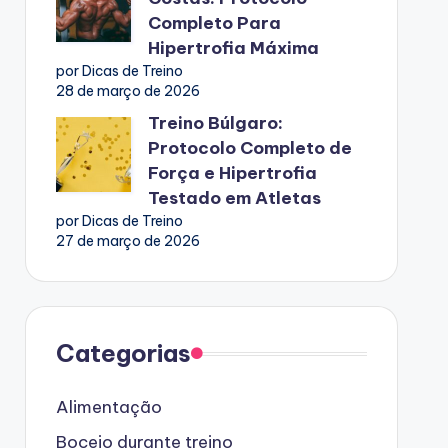
Completo Para
Hipertrofia Máxima
por Dicas de Treino
28 de março de 2026
Treino Búlgaro:
Protocolo Completo de
Força e Hipertrofia
Testado em Atletas
por Dicas de Treino
27 de março de 2026
Categorias
Alimentação
Bocejo durante treino