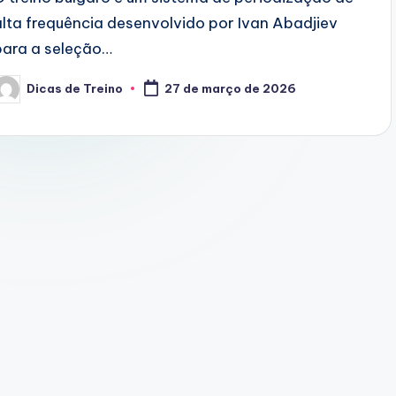
alta frequência desenvolvido por Ivan Abadjiev
para a seleção…
Dicas de Treino
27 de março de 2026
osted
y