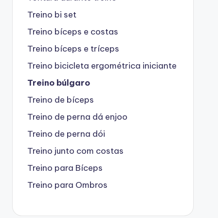
Treino bi set
Treino bíceps e costas
Treino bíceps e tríceps
Treino bicicleta ergométrica iniciante
Treino búlgaro
Treino de bíceps
Treino de perna dá enjoo
Treino de perna dói
Treino junto com costas
Treino para Bíceps
Treino para Ombros