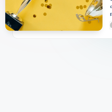
e
i
n
P
b
o
s