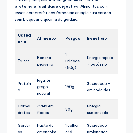
proteína e facilidade digestiva
. Alimentos com
essas características fornecem energia sustentada
sem bloquear a queima de gordura.
Categ
Alimento
Porção
Benefício
oria
1
Banana
Energia rápida
Frutas
unidade
pequena
+ potássio
(80g)
Iogurte
Proteín
Saciedade +
grego
150g
a
aminoácidos
natural
Carboi
Aveia em
Energia
30g
dratos
flocos
sustentada
Gordur
Pasta de
1 colher
Saciedade
as
amendoim
chá
prolongada