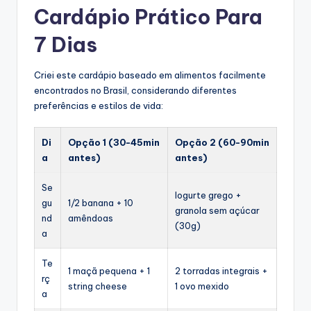
Cardápio Prático Para
7 Dias
Criei este cardápio baseado em alimentos facilmente
encontrados no Brasil, considerando diferentes
preferências e estilos de vida:
Di
Opção 1 (30-45min
Opção 2 (60-90min
a
antes)
antes)
Se
Iogurte grego +
gu
1/2 banana + 10
granola sem açúcar
nd
amêndoas
(30g)
a
Te
1 maçã pequena + 1
2 torradas integrais +
rç
string cheese
1 ovo mexido
a