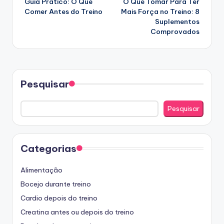
Guia Prático: O Que
O Que Tomar Para Ter
navigation
Comer Antes do Treino
Mais Força no Treino: 8
Suplementos
Comprovados
Pesquisar
Pesquisar
Categorias
Alimentação
Bocejo durante treino
Cardio depois do treino
Creatina antes ou depois do treino