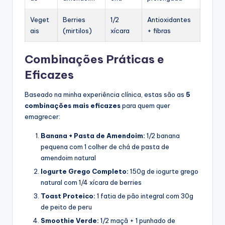
Veget
Berries
1/2
Antioxidantes
ais
(mirtilos)
xícara
+ fibras
Combinações Práticas e
Eficazes
Baseado na minha experiência clínica, estas são as
5
combinações mais eficazes
para quem quer
emagrecer:
Banana + Pasta de Amendoim:
1/2 banana
pequena com 1 colher de chá de pasta de
amendoim natural
Iogurte Grego Completo:
150g de iogurte grego
natural com 1/4 xícara de berries
Toast Proteico:
1 fatia de pão integral com 30g
de peito de peru
Smoothie Verde:
1/2 maçã + 1 punhado de