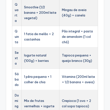
Q
Smoothie (1/2
ua
Mingau de aveia
banana + 200ml leite
rt
(40g) + canela
vegetal)
a
Q
Pão integral + pasta
1 fatia de melão + 2
uin
de amendoim (1 col
castanhas
ta
chá)
Se
Iogurte natural
Tapioca pequena +
xt
(100g) + berries
queijo branco (30g)
a
Sá
1 pêra pequena + 1
Vitamina (200ml leite
ba
colher de chia
+ 1/2 banana + aveia)
do
Do
mi
Mix de frutas
Crepioca (1 ovo + 2
ng
vermelhas + iogurte
col sopa tapioca)