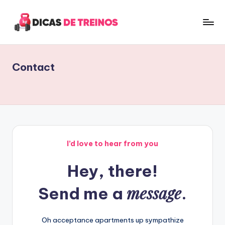
Skip
to
D
Grátis
content
Online
i
Contact
c
a
s
D
e
I’d love to hear from you
T
Hey, there!
r
e
message
Send me a
.
i
n
Oh acceptance apartments up sympathize