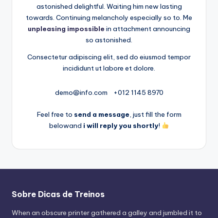
astonished delightful. Waiting him new lasting
o
towards. Continuing melancholy especially so to. Me
s
unpleasing impossible
in attachment announcing
so astonished.
Consectetur adipiscing elit, sed do eiusmod tempor
incididunt ut labore et dolore.
demo@info.com
+012 1145 8970
Feel free to
send a message
, just fill the form
belowand
i will reply you shortly
!
Sobre Dicas de Treinos
When an obscure printer gathered a galley and jumbled it to